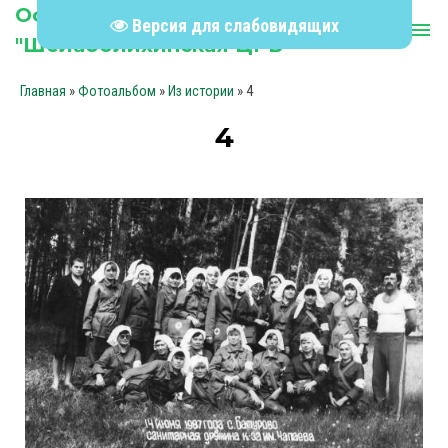
Официальный сайт КГБУЗ
Версия для слабовидящих
person
menu
"Шелаболихинская ЦРБ"
»
»
» 4
Главная
Фотоальбом
Из истории
4