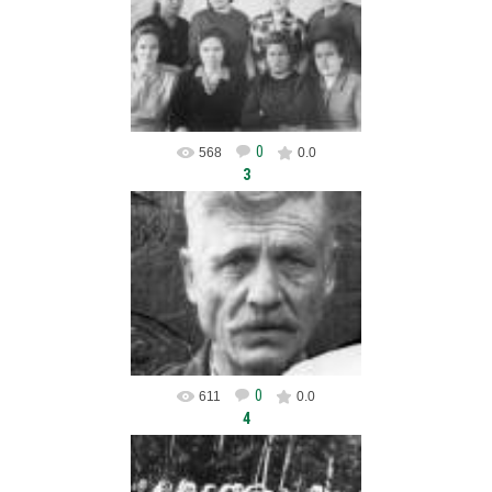
crb
0
568
0.0
3
04.02.2013
crb
0
611
0.0
4
04.02.2013