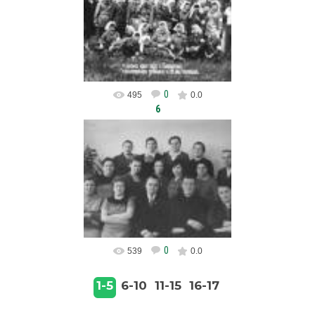
crb
0
495
0.0
6
04.02.2013
crb
0
539
0.0
1-5
6-10
11-15
16-17