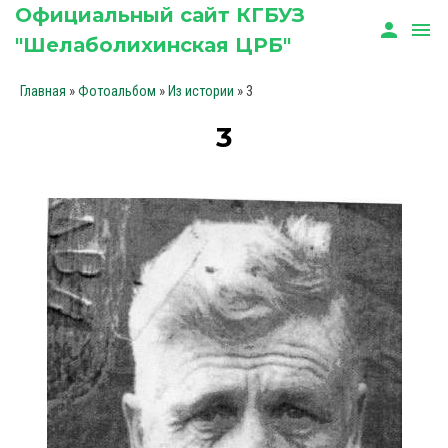
Официальный сайт КГБУЗ
person
menu
"Шелаболихинская ЦРБ"
»
»
» 3
Главная
Фотоальбом
Из истории
3