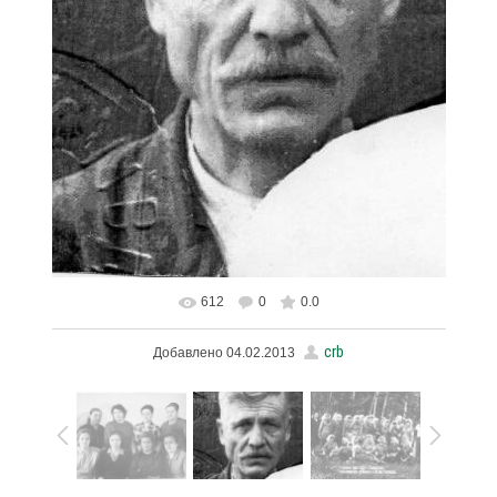
612
0
0.0
В реальном размере
1139x1600
/ 432.8Kb
crb
Добавлено
04.02.2013