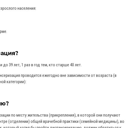
зрослого населения:
рме.
зация?
 до 39 лет, 1 раз в год тем, кто старше 40 лет.
серизация проводится ежегодно вне зависимости от возраста (в
ой категории):
ию?
ации по месту жительства (прикрепления), в которой они получают
нтре (отделении) общей врачебной практики (семейной медицины), во
ек, который хотел бы пройти диспансеризацию, должен обратиться к