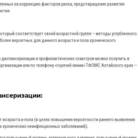
ленных на коррекцию факторов риска, предотвращение развития
летия.
торый соответствует своей возрастной группе – методы углубленного
более вероятных для данного возраста и пола хронического
 диспансеризации и профилактических осмотров можно получить в
организации или по телефону «горячей линии» ТФОМС Алтайского края —
ансеризации:
 возраста и пола (в целях повышения вероятности раннего выявления
а хронических неинфекционных заболеваний);
ятся повышенный уровень артериального давления, повышенный уровень