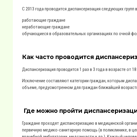
С 2013 года проводится диспансеризация следующих групп в
работающие граждане
неработающие граждане
обучающиеся в образовательных организациях по очной фо
Как часто проводится диспансери
Диспансеризация проводится 1 раз в 3 года в возрасте от 18 и
Исключение составляют категории граждан, которым диспан
объеме, предусмотренном для граждан ближайшей возрастн
Где можно пройти диспансеризац
Граждане проходят диспансеризацию в медицинской организ
первичную медико-санитарную помощь (в поликлинике, в це
врачебной амбулатории, медсанчасти и др.). Каждый челов