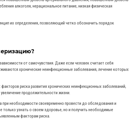
требления алкоголя, нерациональное питание, низкая физическая
ринцип их определения, позволяющий четко обозначить порядок
серизацию?
ависимости от самочувствия. Даже если человек считает себя
руживаются хронические неинфекционные заболевания, лечение которых
х факторов риска развития хронических неинфекционных заболеваний,
и увеличение продолжительности жизни.
 а при необходимости своевременно провести до обследования и
не только узнать о своем здоровье, но и получить необходимые
выявленным факторам риска.