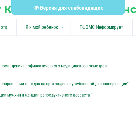
 КГБУЗ "Шелаболихинс
Версия для слабовидящих
бота
Я и мой ребенок
ТФОМС Информирует
keyboard_arrow_down
а проведения профилактического медицинского осмотра и
а направления граждан на прохождение углубленной диспансеризации"
ации мужчин и женщин репродуктивного возраста "