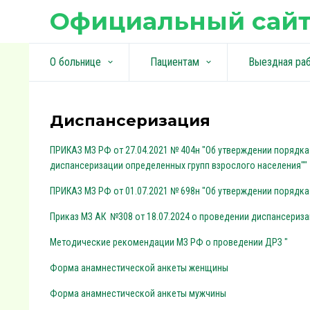
Официальный сайт
О больнице
Пациентам
Выездная ра
keyboard_arrow_down
keyboard_arrow_down
Диспансеризация
ПРИКАЗ МЗ РФ от 27.04.2021 № 404н "Об утверждении порядк
диспансеризации определенных групп взрослого населения""
ПРИКАЗ МЗ РФ от 01.07.2021 № 698н "Об утверждении порядк
Приказ МЗ АК
№308 от 18.07.2024 о проведении диспансериз
Методические рекомендации МЗ РФ о проведении ДРЗ "
Форма анамнестической анкеты женщины
Форма анамнестической анкеты мужчины