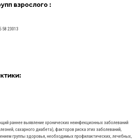
упп взрослого :
5 58 23013
ктики:
ющий раннее выявление хронических неинфекционных заболеваний
езней, сахарного диабета), факторов риска этих заболеваний,
лением группы здоровья, необходимых профилактических, лечебных,