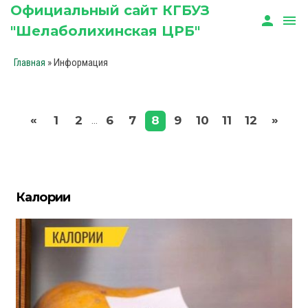
Официальный сайт КГБУЗ
person
menu
"Шелаболихинская ЦРБ"
»
Информация
Главная
«
»
1
2
6
7
8
9
10
11
12
...
Калории