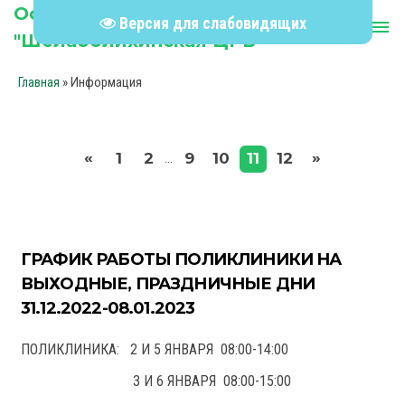
Официальный сайт КГБУЗ
Версия для слабовидящих
person
menu
"Шелаболихинская ЦРБ"
»
Информация
Главная
«
»
1
2
9
10
11
12
...
ГРАФИК РАБОТЫ ПОЛИКЛИНИКИ НА
ВЫХОДНЫЕ, ПРАЗДНИЧНЫЕ ДНИ
31.12.2022-08.01.2023
ПОЛИКЛИНИКА: 2 И 5 ЯНВАРЯ 08:00-14:00
3 И 6 ЯНВАРЯ 08:00-15:00