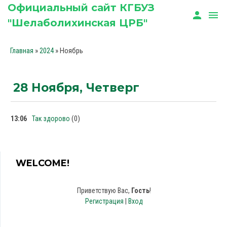
Официальный сайт КГБУЗ
person
menu
"Шелаболихинская ЦРБ"
»
»
Ноябрь
Главная
2024
28 Ноября, Четверг
(0)
13:06
Так здорово
WELCOME!
Приветствую Вас
,
Гость
!
Регистрация
|
Вход