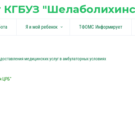
 КГБУЗ "Шелаболихинс
бота
Я и мой ребенок
ТФОМС Информирует
keyboard_arrow_down
доставления медицинских услуг в амбулаторных условиях
я ЦРБ"