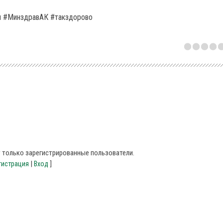
я #МинздравАК #такздорово
 только зарегистрированные пользователи.
|
]
гистрация
Вход