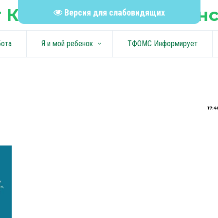
 КГБУЗ "Шелаболихинс
Версия для слабовидящих
бота
Я и мой ребенок
ТФОМС Информирует
keyboard_arrow_down
17:4