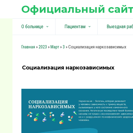
Официальный сайт
О больнице
Пациентам
Выездная ра
keyboard_arrow_down
keyboard_arrow_down
»
»
»
» Социализация наркозависимых
Главная
2023
Март
3
Социализация наркозависимых