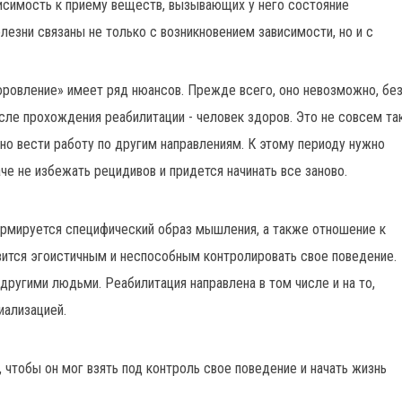
висимость к приему веществ, вызывающих у него состояние
лезни связаны не только с возникновением зависимости, но и с
оровление» имеет ряд нюансов. Прежде всего, оно невозможно, бе
сле прохождения реабилитации - человек здоров. Это не совсем так
но вести работу по другим направлениям. К этому периоду нужно
че не избежать рецидивов и придется начинать все заново.
ормируется специфический образ мышления, а также отношение к
овится эгоистичным и неспособным контролировать свое поведение.
угими людьми. Реабилитация направлена в том числе и на то,
иализацией.
 чтобы он мог взять под контроль свое поведение и начать жизнь