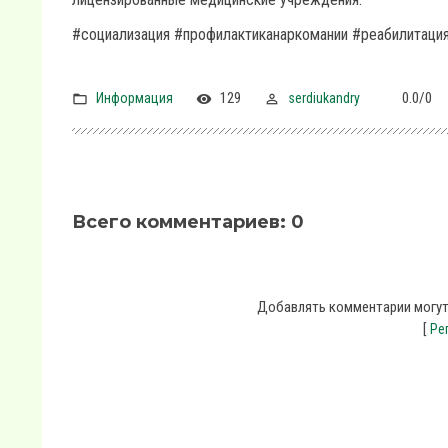
#социализация #профилактиканаркомании #реабилитаци
129
0.0
/
0
Информация
serdiukandry
Всего комментариев
:
0
Добавлять комментарии могут
[
Ре