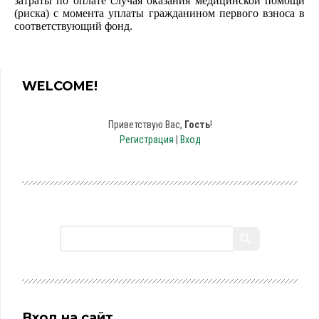
затраты по оплате случая оказания медицинской помощи
(риска) с момента уплаты гражданином первого взноса в
соответствующий фонд.
WELCOME!
Приветствую Вас
,
Гость
!
Регистрация
|
Вход
Вход на сайт