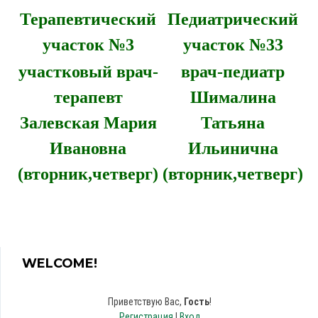
Терапевтический
Педиатрический
участок №3
участок №33
участковый врач-
врач-педиатр
терапевт
Шималина
Залевская Мария
Татьяна
Ивановна
Ильинична
(вторник,четверг)
(вторник,четверг)
WELCOME!
Приветствую Вас
,
Гость
!
Регистрация
|
Вход