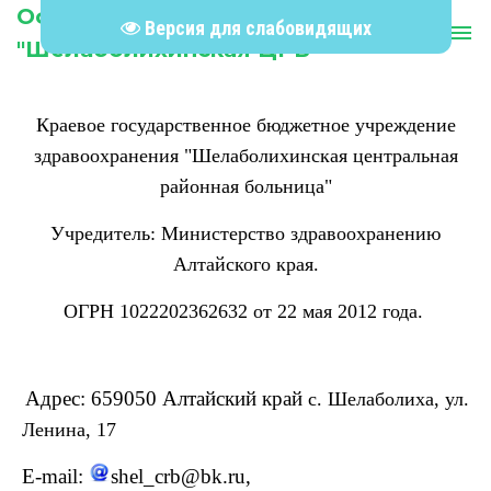
Официальный сайт КГБУЗ
Версия для слабовидящих
person
menu
"Шелаболихинская ЦРБ"
Краевое государственное бюджетное учреждение
здравоохранения "Шелаболихинская центральная
районная больница"
Учредитель: Министерство здра
воохранению
Алтайского края.
ОГРН 1022202362632 от 22 мая 2012 года.
Адрес: 659050 Алтайский край
с. Шелаболиха, у
л.
Ленина, 17
E-mail:
shel_crb@bk.ru,