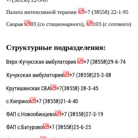
+7(38558) 22-3-87
Палата интенсивной терапии
+7 (38558) 22-1-95
Скорая
03 (со стационарного),
103 (с сотового)
Структурные подразделения
:
Верх-Кучукская амбулатория
+7 (38558)29-6-74
Кучукская амбулатория
+7 (38558)25-3-08
Крутишинская СВА
+7(38558) 28-3-45
с.Киприно
+7 (38558)21-4-40
ФАП с.Новообинцево
+7 (38558)27-3-19
ФАП с.Батурово
+7 (38558)25-6-25