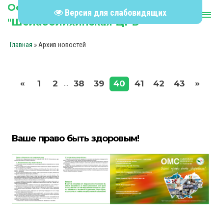
Официальный сайт КГБУЗ
Версия для слабовидящих
person
menu
"Шелаболихинская ЦРБ"
»
Архив новостей
Главная
«
»
1
2
38
39
40
41
42
43
...
Ваше право быть здоровым!