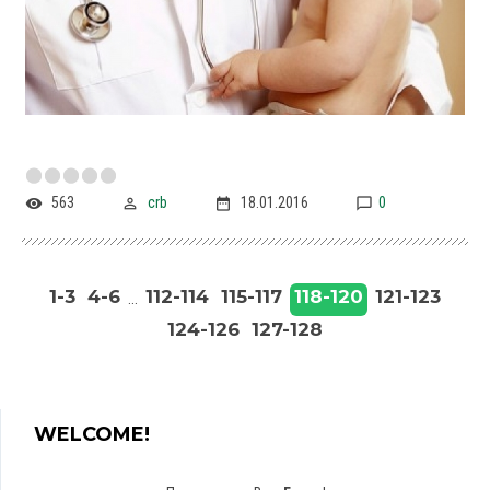
563
crb
18.01.2016
0
118-120
1-3
4-6
112-114
115-117
121-123
...
124-126
127-128
WELCOME!