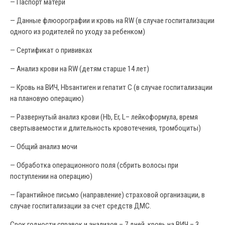
— Паспорт матери
— Данные флюорографии и кровь на RW (в случае госпитализации
одного из родителей по уходу за ребенком)
— Сертификат о прививках
— Анализ крови на RW (детям старше 14 лет)
— Кровь на ВИЧ, Hbsантиген и гепатит С (в случае госпитализации
на плановую операцию)
— Развернутый анализ крови (Hb, Er, L– лейкоформула, время
свертываемости и длительность кровотечения, тромбоциты)
— Общий анализ мочи
— Обработка операционного поля (сбрить волосы при
поступлении на операцию)
— Гарантийное письмо (направление) страховой организации, в
случае госпитализации за счет средств ДМС.
Срок годности справок и анализов – 7 дней, кровь на ВИЧ – 3