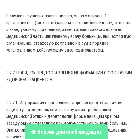
В случае нарушения прав пациента, он (его законный
представитель) может обращаться с жалобой непосредственно
к заведующему отделением, заместителю главного врача по
медицинской части или главному врачу больницы, вышестоящую
организацию, страховую компанию и в суд в порядке,
установленном действующим законодательством.
1.2.7. ПОРЯДОК ПРЕДОСТАВЛЕНИЯ ИНФОРМАЦИИ О СОСТОЯНИИ
ЗДОРОВЬЯ ПАЦИЕНТОВ
1.2.7.1. Информация о состоянии здоровья предоставляется
пациенту в доступной, соответствующей требованиям
медицинской этики и деонтологии форме лечащим врачом,
заведующим отделением или должностными лицами больницы.
Она должна содержать сведения о результатах обследования,
Версия для слабовидящих
наличии заболевания, диагнозе и прогнозе, методах