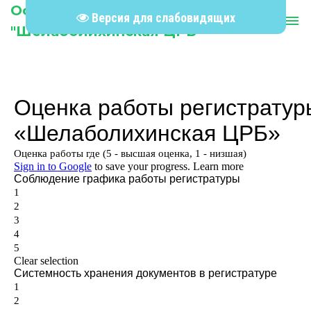
Официальный сайт КГБУЗ
Версия для слабовидящих
person
menu
"Шелаболихинская ЦРБ"