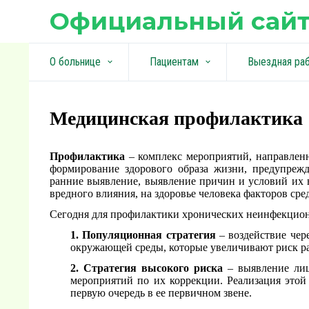
Официальный сайт
О больнице
Пациентам
Выездная ра
keyboard_arrow_down
keyboard_arrow_down
Медицинская профилактика
Профилактика
– комплекс мероприятий, направленн
формирование здорового образа жизни, предупрежд
ранние выявление, выявление причин и условий их 
вредного влияния, на здоровье человека факторов сре
Сегодня для профилактики хронических неинфекцион
1. Популяционная стратегия
– воздействие чер
окружающей среды, которые увеличивают риск ра
2. Стратегия высокого риска
– выявление ли
мероприятий по их коррекции. Реализация этой 
первую очередь в ее первичном звене.