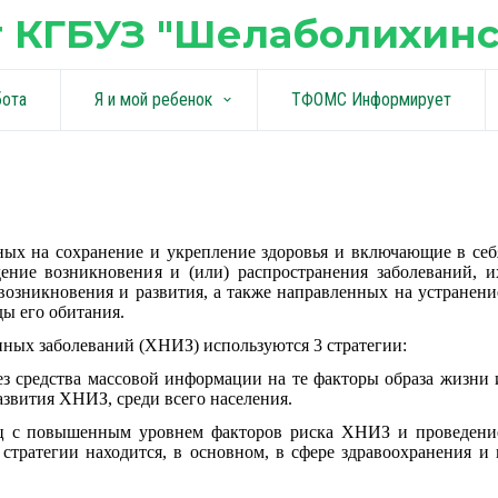
 КГБУЗ "Шелаболихинс
бота
Я и мой ребенок
ТФОМС Информирует
keyboard_arrow_down
ых на сохранение и укрепление здоровья и включающие в себ
ение возникновения и (или) распространения заболеваний, и
возникновения и развития, а также направленных на устранени
ды его обитания.
ных заболеваний (ХНИЗ) используются 3 стратегии:
ез средства массовой информации на те факторы образа жизни 
звития ХНИЗ, среди всего населения.
ц с повышенным уровнем факторов риска ХНИЗ и проведени
стратегии находится, в основном, в сфере здравоохранения и 