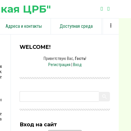
кая ЦРБ"
Адреса и контакты
Доступная среда
WELCOME!
Приветствую Вас
,
Гость
!
Регистрация
|
Вход
я
х
е
и
е
в
Вход на сайт