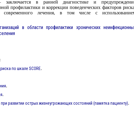
заключается в ранней диагностике и предупреждени
орной профилактики и коррекции поведенческих факторов риска
я современного лечения, в том числе с использование
ганизаций в области профилактики хронических неинфекционны
селения
:
.
 риска по шкале SCORE
.
ния
.
ия
.
ри развитии острых жизнеугрожающих состояний (памятка пациенту)